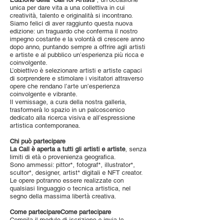
unica per dare vita a una collettiva in cui
creatività, talento e originalità si incontrano.
Siamo felici di aver raggiunto questa nuova
edizione: un traguardo che conferma il nostro
impegno costante e la volontà di crescere anno
dopo anno, puntando sempre a offrire agli artisti
e artiste e al pubblico un’esperienza più ricca e
coinvolgente.
L’obiettivo è selezionare artisti e artiste capaci
di sorprendere e stimolare i visitatori attraverso
opere che rendano l’arte un’esperienza
coinvolgente e vibrante.
Il vernissage, a cura della nostra galleria,
trasformerà lo spazio in un palcoscenico
dedicato alla ricerca visiva e all’espressione
artistica contemporanea.
Chi può partecipare
La Call è aperta a tutti gli artisti e artiste
, senza
limiti di età o provenienza geografica.
Sono ammessi: pittor*, fotograf*, illustrator*,
scultor*, designer, artist* digitali e NFT creator.
Le opere potranno essere realizzate con
qualsiasi linguaggio o tecnica artistica, nel
segno della massima libertà creativa.
Come partecipareCome partecipare
Compila il modulo di iscrizione e invia le