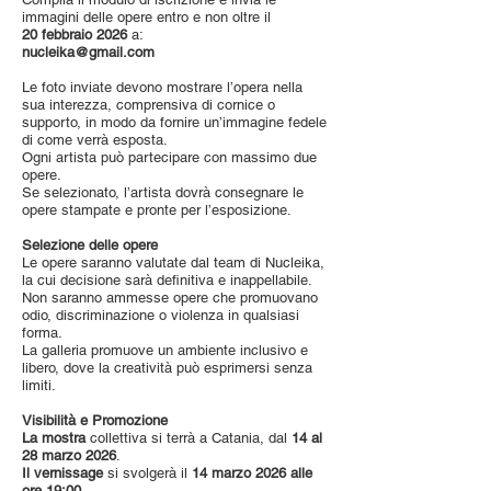
immagini delle opere entro e non oltre il
20 febbraio 2026
a:
nucleika@gmail.com
Le foto inviate devono mostrare l’opera nella
sua interezza, comprensiva di cornice o
supporto, in modo da fornire un’immagine fedele
di come verrà esposta.
Ogni artista può partecipare con massimo due
opere.
Se selezionato, l’artista dovrà consegnare le
opere stampate e pronte per l’esposizione.
Selezione delle opere
Le opere saranno valutate dal team di Nucleika,
la cui decisione sarà definitiva e inappellabile.
Non saranno ammesse opere che promuovano
odio, discriminazione o violenza in qualsiasi
forma.
La galleria promuove un ambiente inclusivo e
libero, dove la creatività può esprimersi senza
limiti.
Visibilità e Promozione
La mostra
collettiva si terrà a Catania, dal
14 al
28 marzo 2026
.
Il vernissage
si svolgerà il
14 marzo 2026 alle
ore 19:00.