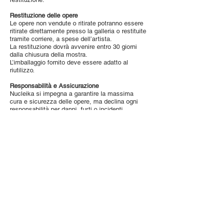
Restituzione delle opere
Le opere non vendute o ritirate potranno essere
ritirate direttamente presso la galleria o restituite
tramite corriere, a spese dell’artista.
La restituzione dovrà avvenire entro 30 giorni
dalla chiusura della mostra.
L’imballaggio fornito deve essere adatto al
riutilizzo.
Responsabilità e Assicurazione
Nucleika si impegna a garantire la massima
cura e sicurezza delle opere, ma declina ogni
responsabilità per danni, furti o incidenti.
Si consiglia agli artisti e artiste di stipulare una
polizza assicurativa a tutela delle proprie opere.
Accettazione del regolamento
Con l’iscrizione alla Call,
l’artista accetta senza
riserve il presente regolamento.
Ogni artista garantisce di essere il legittimo
autore delle opere presentate e di non violare
diritti di terzi.
L’artista autorizza Nucleika al trattamento dei
dati personali in conformità con il Codice
Privacy (D.lgs. 196/2003).
Modifiche al regolamento