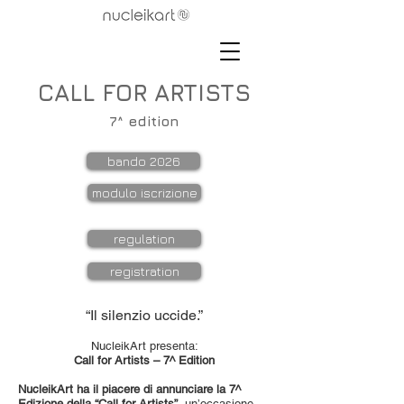
CALL FOR ARTISTS
7^ edition
bando 2026
modulo iscrizione
regulation
registration
“Il silenzio uccide.”
NucleikArt presenta:
Call for Artists – 7^ Edition
NucleikArt ha il piacere di annunciare la 7^
Edizione della “Call for Artists”
, un’occasione