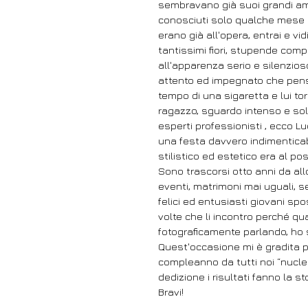
sembravano già suoi grandi amici
conosciuti solo qualche mese pr
erano già all'opera, entrai e vidi 
tantissimi fiori, stupende comp
all'apparenza serio e silenzioso,
attento ed impegnato che pensai
tempo di una sigaretta e lui tor
ragazzo, sguardo intenso e sola
esperti professionisti , ecco Luca
una festa davvero indimenticabi
stilistico ed estetico era al po
Sono trascorsi otto anni da all
eventi, matrimoni mai uguali, s
felici ed entusiasti giovani spos
volte che li incontro perché qu
fotograficamente parlando, ho s
Quest'occasione mi è gradita p
compleanno da tutti noi “nucle
dedizione i risultati fanno la st
Bravi!