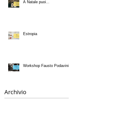
A Natale puoi...
Estropia
Workshop Fausto Podavini
Archivio