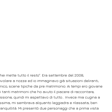
Rhei mette tutto il resto". Era settembre del 2008,
volare a nozze ed io immaginavo già situazioni deliranti,
anico, scene tipiche da pre matrimonio. Ai tempi ero giovane
 tanti matrimoni che ho avuto il piacere di raccontare, 
essione, quindi mi aspettavo di tutto... Invece mia cugina a 
issima, mi sembrava alquanto leggiadra e rilassata, ben 
tranquillità. Mi presentò due personaggi che a prima vista 