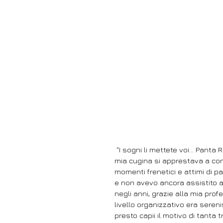
 "I sogni li mettete voi… Panta 
mia cugina si apprestava a con
momenti frenetici e attimi di p
e non avevo ancora assistito ai
negli anni, grazie alla mia prof
livello organizzativo era seren
presto capii il motivo di tanta 