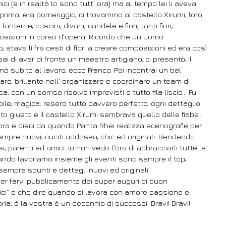
 (e in realtà lo sono tutt' ora) ma al tempo lei li aveva 
ima: era pomeriggio, ci trovammo al castello Xirumi, loro 
lanterne, cuscini, divani, candele e fiori, tanti fiori, 
osizioni in corso d'opera. Ricordo che un uomo 
 stava lì fra cesti di fiori a creare composizioni ed era così 
 di aver di fronte un maestro artigiano, ci presentò, il 
nò subito al lavoro, ecco Franco. Poi incontrai un bel 
re, brillante nell' organizzare e coordinare un team di 
, con un sorriso risolve imprevisti e tutto fila liscio... Fu 
le, magica: resero tutto davvero perfetto, ogni dettaglio 
sto giusto e il castello Xirumi sembrava quello delle fiabe.. 
ora e dieci da quando Panta Rhei realizza scenografie per 
empre nuovi, cuciti addosso, chic ed originali. Rendendo 
i, parenti ed amici. Io non vedo l'ora di abbracciarli tutte le 
ando lavoriamo insieme gli eventi sono sempre il top, 
empre spunti e dettagli nuovi ed originali. 
er farvi pubblicamente dei super auguri di buon 
ici” e che dire quando si lavora con amore passione e 
oria, è la vostra è un decennio di successi. Bravi! Bravi! 