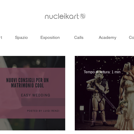
rt
Spazio
Exposition
Calls
Academy
Co
-
Tempo di lettura: 1 min
l sito...
I 3 matrimoni 