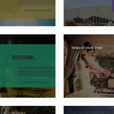
ing
Il Muro
-
Tempo di lettura: 2 min
10 spose parl