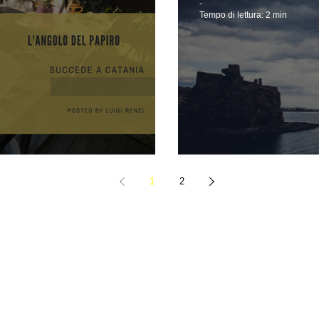
-
Tempo di lettura: 2 min
iro
Creare fotom
1
2