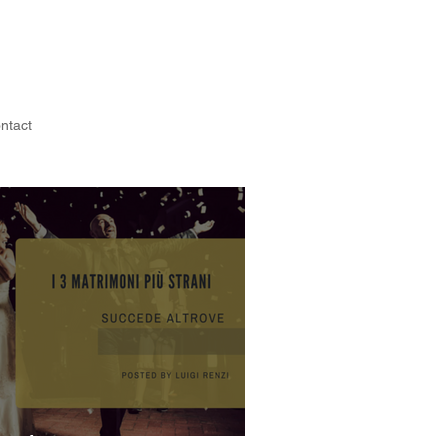
ntact
più strani