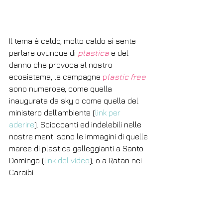
Il tema è caldo, molto caldo si sente 
parlare ovunque di 
plastica
 e del 
danno che provoca al nostro 
ecosistema, le campagne 
p
lastic free
sono numerose, come quella 
inaugurata da sky o come quella del 
ministero dell’ambiente (
link per 
aderire
). Scioccanti ed indelebili nelle 
nostre menti sono le immagini di quelle 
maree di plastica galleggianti a Santo 
Domingo (
link del video
), o a Ratan nei 
Caraibi. 