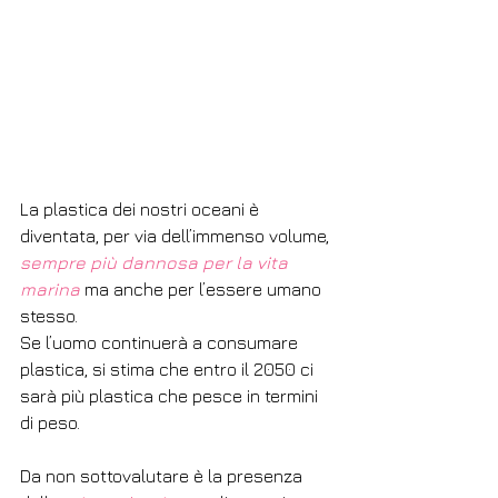
La plastica dei nostri oceani è 
diventata, per via dell’immenso volume, 
sempre più dannosa per la vita 
marina
 ma anche per l’essere umano 
stesso.
Se l’uomo continuerà a consumare 
plastica, si stima che entro il 2050 ci 
sarà più plastica che pesce in termini 
di peso.
Da non sottovalutare è la presenza 