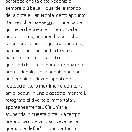
sorpresa che la città vecchia è 
sempre più bella. Il quartiere storico 
della città è San Nicola, detto appunto, 
Bari vecchia, passeggio in una calda 
giornata di agosto all'interno delle 
antiche mura, osservo balconi che 
straripano di piante grasse pendenti, 
bambini che giocano tra le viuzze a 
pallone, scena tipica dei nostri 
quartieri del sud, e per deformazione 
professionale, il mio occhio cade su 
una coppia di giovani sposi che 
festeggia il loro matrimonio con tanti 
amici seduti in una piazzetta, mentre il 
fotografo si diverte e immortalarli 
spontaneamente… C'è un'aria 
stupenda in questa città. Già tempo 
orsono Italo Calvino scriveva bene 
quando la definì "il mondo attorno 