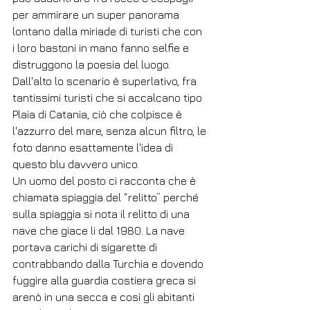
per ammirare un super panorama 
lontano dalla miriade di turisti che con 
i loro bastoni in mano fanno selfie e 
distruggono la poesia del luogo. 
Dall'alto lo scenario è superlativo, fra 
tantissimi turisti che si accalcano tipo 
Plaia di Catania, ciò che colpisce è 
l'azzurro del mare, senza alcun filtro, le 
foto danno esattamente l'idea di 
questo blu davvero unico.
Un uomo del posto ci racconta che è 
chiamata spiaggia del “relitto” perché 
sulla spiaggia si nota il relitto di una 
nave che giace li dal 1980. La nave 
portava carichi di sigarette di 
contrabbando dalla Turchia e dovendo 
fuggire alla guardia costiera greca si 
arenò in una secca e così gli abitanti 