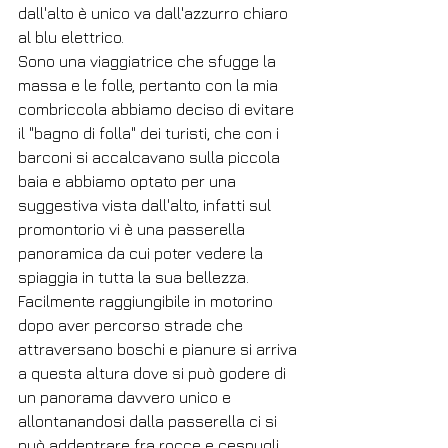
dall'alto è unico va dall'azzurro chiaro 
al blu elettrico.
Sono una viaggiatrice che sfugge la 
massa e le folle, pertanto con la mia 
combriccola abbiamo deciso di evitare 
il "bagno di folla" dei turisti, che con i 
barconi si accalcavano sulla piccola 
baia e abbiamo optato per una 
suggestiva vista dall'alto, infatti sul 
promontorio vi è una passerella 
panoramica da cui poter vedere la 
spiaggia in tutta la sua bellezza.
Facilmente raggiungibile in motorino 
dopo aver percorso strade che 
attraversano boschi e pianure si arriva 
a questa altura dove si può godere di 
un panorama davvero unico e 
allontanandosi dalla passerella ci si 
può addentrare fra rocce e cespugli 