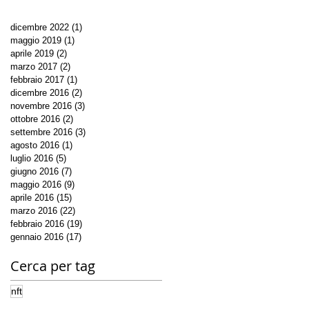
dicembre 2022
(1)
1 post
maggio 2019
(1)
1 post
aprile 2019
(2)
2 post
marzo 2017
(2)
2 post
febbraio 2017
(1)
1 post
dicembre 2016
(2)
2 post
novembre 2016
(3)
3 post
ottobre 2016
(2)
2 post
settembre 2016
(3)
3 post
agosto 2016
(1)
1 post
luglio 2016
(5)
5 post
giugno 2016
(7)
7 post
maggio 2016
(9)
9 post
aprile 2016
(15)
15 post
marzo 2016
(22)
22 post
febbraio 2016
(19)
19 post
gennaio 2016
(17)
17 post
Cerca per tag
nft