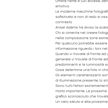
Ombre nette e luci accese, dan
emotivo.
Le moderne macchine fotografi
sofisticato e non di rado si os
contrasto.
Ansel Adams ha diviso la scala 
Chi si cimenta nel creare fotog
nella composizione zone estr
Per qualcuno potrebbe essere u
informazione riguardo i toni nel
Quando vi trovate di fronte ad 
generale vi trovate di fronte ad
predominanti e la luminosità son
Cosa determina una foto in chi
Gli elementi caratterizzanti sono
di illuminazione presente, lo sti
Sono tutti fattori estremamente
molto importante. La prossima v
grafico sconosciuto che trovate
Un caro saluto e alla prossima