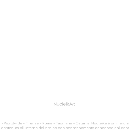
NucleikArt
 - Worldwide - Firenze - Roma - Taormina - Catania Nucleika è un marchio reg
 contenuto all'interno del sito se non espressamente concesso dal gesto