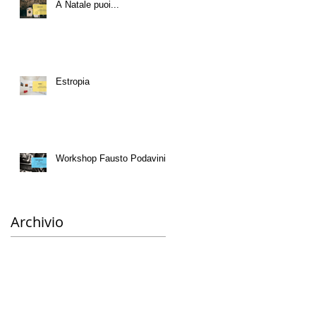
A Natale puoi...
Estropia
Workshop Fausto Podavini
Archivio