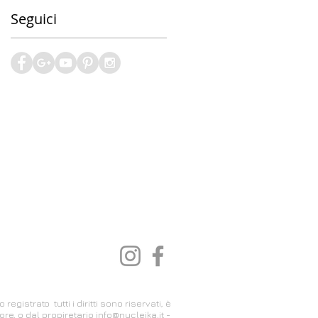
Seguici
istrato tutti i diritti sono riservati, è
re, o dal propiretario
info@nucleika.it
-