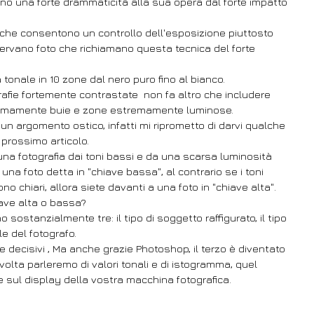
no una forte drammaticità alla sua opera dal forte impatto 
che consentono un controllo dell'esposizione piuttosto 
servano foto che richiamano questa tecnica del forte 
tonale in 10 zone dal nero puro fino al bianco.
rafie fortemente contrastate  non fa altro che includere 
emamente buie e zone estremamente luminose.
n argomento ostico, infatti mi riprometto di darvi qualche 
 prossimo articolo.
una fotografia dai toni bassi e da una scarsa luminosità 
 una foto detta in "chiave bassa", al contrario se i toni 
o chiari, allora siete davanti a una foto in "chiave alta".
ave alta o bassa?
 sostanzialmente tre: il tipo di soggetto raffigurato, il tipo 
le del fotografo.
 decisivi , Ma anche grazie Photoshop, il terzo è diventato 
olta parleremo di valori tonali e di istogramma, quel 
 sul display della vostra macchina fotografica.